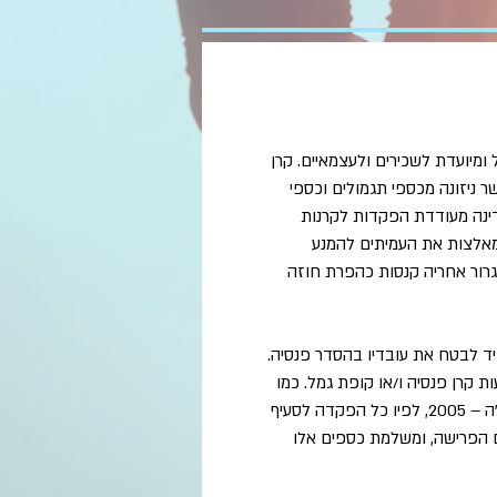
ופות הגמל ומיועדת לשכירים ולעצמאיים. קרן
 ניזונה מכספי תגמולים וכספי
דינה מעודדת הפקדות לקרנות
מאלצות את העמיתים להמנע
משיכה בטרם עת, תגרור אחריה קנסות כהפרת חוזה
ל מעביד לבטח את עובדיו בהסדר פנסיה.
קרן פנסיה ו/או קופת גמל. כמו
כן התקבל תיקון לחוק הפיקוח על שירותים פיננסיים (קופות הגמל) התשס"ה – 2005, לפיו כל הפקדה לסעיף
ם הפרישה, ומשלמת כספים אלו