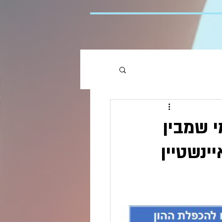
י שמבין
ינשטיין