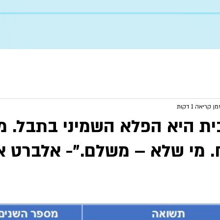
מן קריאה 1 דקות
בית היא הפלא השמיני בתבל. מ
. מי שלא – משלם."- אלברט אי