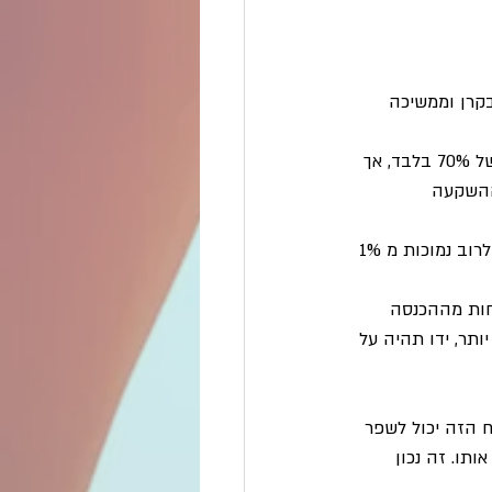
קרן וממשיכה 
 כלומר, תשואה של 7% כל שנה במשך 10 שנים בחישוב של כפל פשוט אמורה להניב תשואה של 70% בלבד, אך 
10 כלומר הכפלה של ההשקעה 
 המשק בישראל וברוב העולם נמצא בסביבת ריבית 0 כבר שנים רבות, הריביות בפקדון בבנק לרוב נמוכות מ 1% 
חות מההכנסה 
תר, ידו תהיה על 
ח הזה יכול לשפר 
ו. זה נכון 