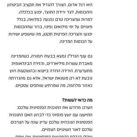
היא דגל אדום. הצורך להגדיל את תקציב הביטחון 
וההכנסות, לצד ירידת התוצר, יפגע בכלכלה. 
למרות שהצריכה טרם נפגעה במלואה, בגלל 
פיצויים על ימי מילואים ופינוי, ברור שההכנסות 
יפגעו והצריכה הפרטית תקטן, מה שישפיע ישירות 
על הכנסות המדינה.
גם ענף הנדל"ן נמצא בבעיה חמורה, כשהמדינה 
מאבדת עשרות מיליארדים, והזירה הבינלאומית 
מתערערת. הירידה החדה בייצוא ובהשקעות חוץ 
נובעת לא רק משנאת ישראל, אלא גם מהגדרתה 
כאזור מלחמה, מה שמרתיע שותפים עסקיים.
מה כדאי לעשות?
הערכו מחדש את התוכנית הפנסיונית שלכם: 
התייעצו עם יועץ פנסיוני כדי לבחון האם התוכנית 
הפנסיונית הנוכחית שלכם עדיין עונה על הצרכים 
שלכם לאור השינויים הצפויים.
שקלו הגדלת ההפרשות הפנסיוניות: אם אתם 