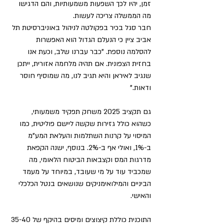
זמן, יהיו לכך השפעות משמעותיות, והם הדגישו 
מה הממשלה צריכה לעשות.  
חבר סגל בכיר בפקולטה לניהול באוניברסיטת תל 
אביב ציין כי הנעלם הגדול הוא האפשרות 
להסלמה נוספת. "כבר עברנו שלב, וכעת אנו 
בחזית הצפונית. אם תהיה מלחמה אזורית, ייתכן 
שנגיב לאיראן והיא תגיב לנו, מה שמוסיף חוסר 
ודאות."
גם תקציב 2025 משחק תפקיד משמעותי, 
כשהוא כולל גזירות שקשה ליישם פוליטית, כמו 
המיסוי על קרנות השתלמות והעלאת המע"מ 
ב-1%, ואולי אף ב-2%. בנוסף, ישנה הקפאת 
מדרגות המס וקצבאות הביטוח הלאומי, מה 
שמכביד עוד על מי שעובד, במיוחד על מעמד 
הביניים והמילואימניקים שנושאים בנטל הכלכלי 
והאישי.
התוכנית כוללת קיצוצים ומיסים בהיקף של 35-40 