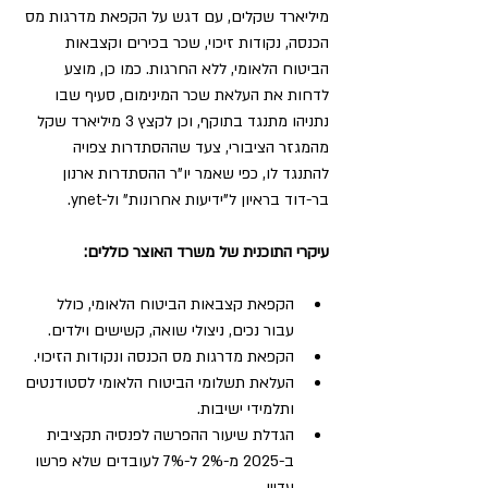
מיליארד שקלים, עם דגש על הקפאת מדרגות מס 
הכנסה, נקודות זיכוי, שכר בכירים וקצבאות 
הביטוח הלאומי, ללא החרגות. כמו כן, מוצע 
לדחות את העלאת שכר המינימום, סעיף שבו 
נתניהו מתנגד בתוקף, וכן לקצץ 3 מיליארד שקל 
מהמגזר הציבורי, צעד שההסתדרות צפויה 
להתנגד לו, כפי שאמר יו"ר ההסתדרות ארנון 
בר-דוד בראיון ל"ידיעות אחרונות" ול-ynet.
עיקרי התוכנית של משרד האוצר כוללים:
הקפאת קצבאות הביטוח הלאומי, כולל 
עבור נכים, ניצולי שואה, קשישים וילדים.
הקפאת מדרגות מס הכנסה ונקודות הזיכוי.
העלאת תשלומי הביטוח הלאומי לסטודנטים 
ותלמידי ישיבות.
הגדלת שיעור ההפרשה לפנסיה תקציבית 
ב-2025 מ-2% ל-7% לעובדים שלא פרשו 
עדיין.