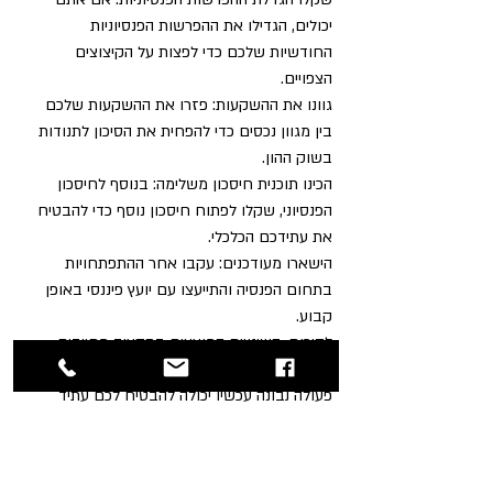
יכולים, הגדילו את ההפרשות הפנסיוניות 
החודשיות שלכם כדי לפצות על הקיצוצים 
הצפויים.
גוונו את ההשקעות: פזרו את ההשקעות שלכם 
בין מגוון נכסים כדי להפחית את הסיכון לתנודות 
בשוק ההון.
הכינו תוכנית חיסכון משלימה: בנוסף לחיסכון 
הפנסיוני, שקלו לפתוח חיסכון נוסף כדי להבטיח 
את עתידכם הכלכלי.
הישארו מעודכנים: עקבו אחר ההתפתחויות 
בתחום הפנסיה והתייעצו עם יועץ פיננסי באופן 
קבוע.
לסיכום, השינויים המוצעים בתקציב מחייבים 
אתכם לבחון מחדש את התכנון הפנסיוני שלכם. 
פעולה נבונה עכשיו יכולה להבטיח לכם עתיד 
כלכלי בטוח יותר.
הערה חשובה
: המידע המוצג כאן אינו סופי ,מיועד 