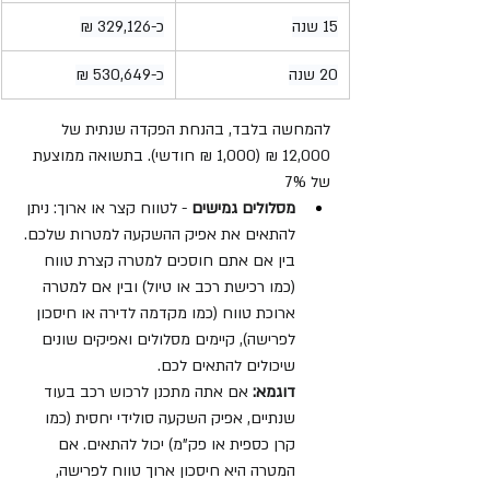
15 שנה
כ-329,126 ₪
20 שנה
כ-530,649 ₪
להמחשה בלבד, בהנחת הפקדה שנתית של 
12,000 ₪ (1,000 ₪ חודשי). בתשואה ממוצעת 
של 7%
מסלולים גמישים
 - לטווח קצר או ארוך: ניתן 
להתאים את אפיק ההשקעה למטרות שלכם. 
בין אם אתם חוסכים למטרה קצרת טווח 
(כמו רכישת רכב או טיול) ובין אם למטרה 
ארוכת טווח (כמו מקדמה לדירה או חיסכון 
לפרישה), קיימים מסלולים ואפיקים שונים 
שיכולים להתאים לכם.
דוגמא: 
אם אתה מתכנן לרכוש רכב בעוד 
שנתיים, אפיק השקעה סולידי יחסית (כמו 
קרן כספית או פק"מ) יכול להתאים. אם 
המטרה היא חיסכון ארוך טווח לפרישה, 