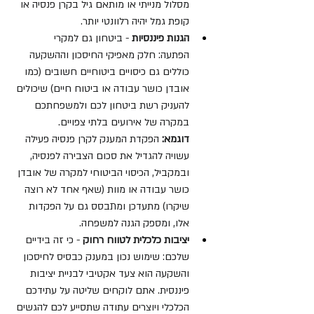
מסלול מנייתי או מותאם גיל בקרן פנסיה או 
קופת גמל יהיה רלוונטי יותר.
הגנות פיננסיות
 - ביטחון גם למקרי 
הפתעה: חלק מאפיקי החיסכון וההשקעה 
כוללים גם כיסויים ביטוחיים חשובים (כמו 
אובדן כושר עבודה או ביטוח חיים) שיכולים 
להעניק רשת ביטחון לכם ולמשפחתכם 
במקרה של אירועים בלתי צפויים.
דוגמא:
 הפקדת המענק לקרן פנסיה פעילה 
עשויה להגדיל את סכום הצבירה לפנסיה, 
ובמקביל, הכיסוי הביטוחי למקרה של אובדן 
כושר עבודה או מוות (שאף אחד לא רוצה 
שיקרו) מתעדכן ומתבסס גם על הפקדות 
אלו, ומספק הגנה למשפחה.
יציבות כלכלית לטווח רחוק
 - כי זה בידיים 
שלכם: שימוש נכון במענק כבסיס לחיסכון 
והשקעה הוא צעד אקטיבי לבניית יציבות 
פיננסית. אתם לוקחים שליטה על עתידכם 
הכלכלי ויוצרים עתודה שתסייע לכם להגשים 