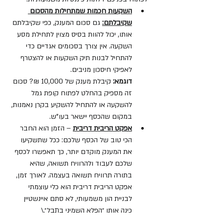
השקעות חכמות שמתחילות מהסכום 
שקיבלתם:
 גם סכום המענק, כפי שקיבלתם 
אותו, יכול להוות בסיס מצוין לתחילת מסע 
השקעה. אין צורך בסכומים אגדיים כדי 
להתחיל לבנות תיק השקעות או להצטרף 
לאפיקי חיסכון מניבים.
דוגמא:
 קיבלת מענק של 10,000 ₪? סכום 
זה מספיק בהחלט לפתוח קופת גמל 
להשקעה או להתחיל להשקיע בקרן נאמנות, 
במקום שהכסף יישאר בעו"ש.
אפקט הריבית דריבית
– הזמן הוא החבר 
הכי טוב של הכסף שלכם: ככל שתשקיעו 
את המענק מוקדם יותר, כך תאפשרו לכסף 
שלכם לעבוד ולהרוויח תשואה, שהיא 
בתורה תרוויח תשואה בעצמה. לאורך זמן, 
אפקט הריבית דריבית הוא כלי עוצמתי 
לבניית הון משמעותי, לא סתם איינשטיין 
כינה אותו ״הפלא השמיני בתבל״.\