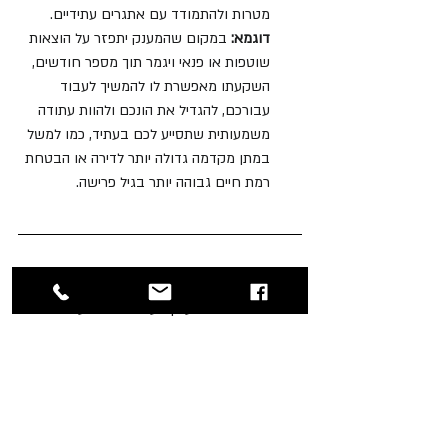
מטרות ולהתמודד עם אתגרים עתידיים.
דוגמא: 
במקום שהמענק יתפזר על הוצאות 
שוטפות או פנאי ויגמר תוך מספר חודשים, 
השקעתו מאפשרת לו להמשיך לעבוד 
עבורכם, להגדיל את הונכם ולהוות עתודה 
משמעותית שתסייע לכם בעתיד, כמו למשל 
במתן מקדמה גדולה יותר לדירה או הבטחת 
רמת חיים גבוהה יותר בגיל פרישה.
כמו בשטח
- גם כאן, מי שפועל מהר וחכם, 
מרוויח. השארת המענק בעו"ש היא למעשה 
החלטה אקטיבית לוותר על פוטנציאל הצמיחה 
שלו.
אל תחכו שהכסף "יישחק" או "ייבלע" בהוצאות 
שוטפות. צרו איתי קשר עוד היום כדי שנוכל 