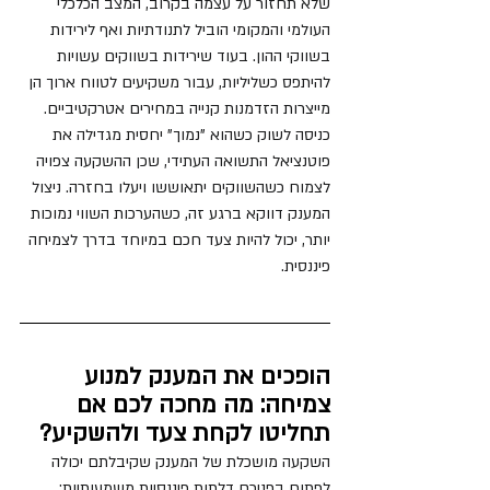
שלא תחזור על עצמה בקרוב, המצב הכלכלי 
העולמי והמקומי הוביל לתנודתיות ואף לירידות 
בשווקי ההון. בעוד שירידות בשווקים עשויות 
להיתפס כשליליות, עבור משקיעים לטווח ארוך הן 
מייצרות הזדמנות קנייה במחירים אטרקטיביים. 
כניסה לשוק כשהוא "נמוך" יחסית מגדילה את 
פוטנציאל התשואה העתידי, שכן ההשקעה צפויה 
לצמוח כשהשווקים יתאוששו ויעלו בחזרה. ניצול 
המענק דווקא ברגע זה, כשהערכות השווי נמוכות 
יותר, יכול להיות צעד חכם במיוחד בדרך לצמיחה 
פיננסית.
הופכים את המענק למנוע 
צמיחה: מה מחכה לכם אם 
תחליטו לקחת צעד ולהשקיע?
השקעה מושכלת של המענק שקיבלתם יכולה 
לפתוח בפניכם דלתות פיננסיות משמעותיות: